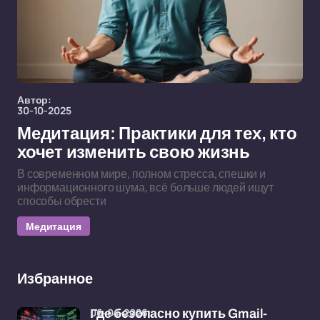
Автор:
30-10-2025
Медитация: Практики для тех, кто
хочет изменить свою жизнь
В современном мире, полном стресса, спешки и
информационного шума, всё больше людей ищут
способы обрести
Медитация
Избранное
06-04-2026
Где безопасно купить Gmail-