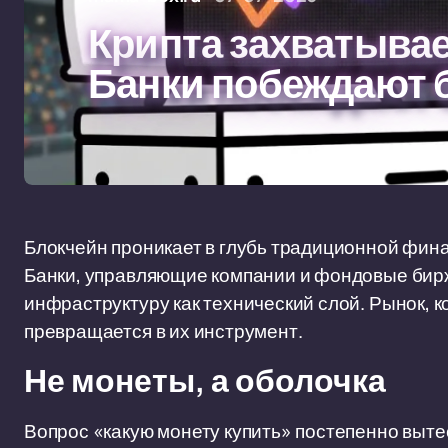
Крипта захватыва
Банки побеждают б
Блокчейн проникает в глубь традиционной финан
Банки, управляющие компании и фондовые бирж
инфраструктуру как технический слой. Рынок, 
превращается в их инструмент.
Не монеты, а оболочка
Вопрос «какую монету купить» постепенно вытес