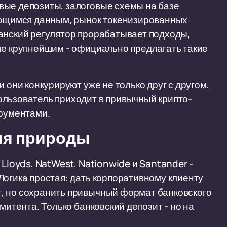
вые депозиты, залоговые схемы на базе
меющимся данным, рынок токенизированных
анский регулятор прорабатывает подходы,
ле крупнейшим - официально предлагать такие
 они конкурируют уже не только друг с другом,
ользователь приходит в привычный крипто-
трументами.
няя природы
 Lloyds, NatWest, Nationwide и Santander -
Логика простая: дать корпоративному клиенту
, но сохранить привычный формат банковского
митента. Только банковский депозит - но на