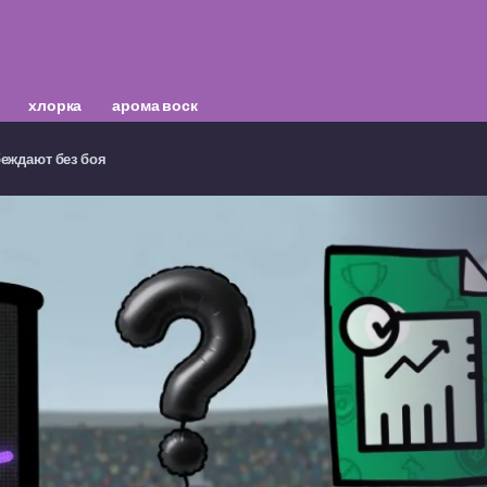
хлорка
арома воск
еждают без боя