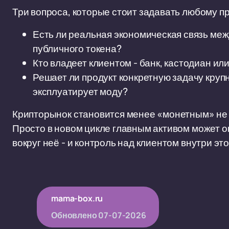
Три вопроса, которые стоит задавать любому пр
Есть ли реальная экономическая связь ме
публичного токена?
Кто владеет клиентом - банк, кастодиан ил
Решает ли продукт конкретную задачу круп
эксплуатирует моду?
Крипторынок становится менее «монетным» не п
Просто в новом цикле главным активом может о
вокруг неё - и контроль над клиентом внутри э
mama-box.ru
Обновлено
07-07-2026