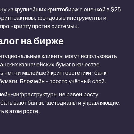
у из крупнейших криптобирж с оценкой в $25
 криптоактивы, фондовые инструменты и
про «крипту против системы».
алог на бирже
ституциональные клиенты могут использовать
нских казначейских бумаг в качестве
ь нет ни малейшей криптоэстетики: банк-
умаги. Блокчейн - просто учётный слой.
кчейн-инфраструктуры не равен росту
рабатывают банки, кастодианы и управляющие.
 в этом росте.