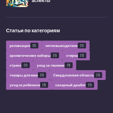
аспекты
Статьи по категориям
релаксация
(1)
пятновыводители
(1)
ароматические наборы
(1)
стирка
(1)
стресс
(1)
уход за тканями
(1)
товары для мам
(1)
Свердловская область
(1)
уход за ребенком
(1)
сахарный диабет
(1)