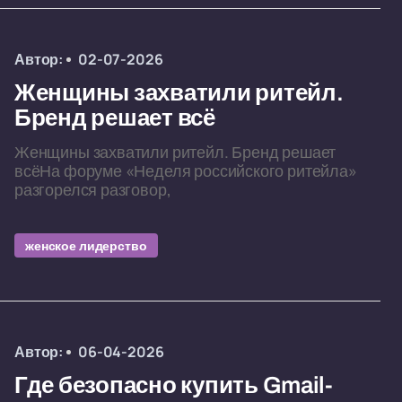
Автор:
02-07-2026
Женщины захватили ритейл.
Бренд решает всё
Женщины захватили ритейл. Бренд решает
всёНа форуме «Неделя российского ритейла»
разгорелся разговор,
женское лидерство
Автор:
06-04-2026
Где безопасно купить Gmail-