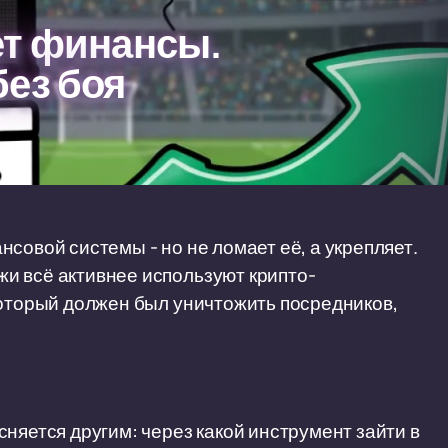
ет финансы.
ез боя
совой системы - но не ломает её, а укрепляет.
и всё активнее используют крипто-
который должен был уничтожить посредников,
няется другим: через какой инструмент зайти в