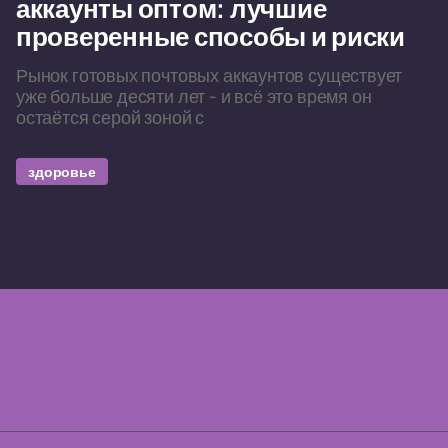
аккаунты оптом: лучшие
проверенные способы и риски
Рынок готовых почтовых аккаунтов существует
уже больше десяти лет - и всё это время он
остаётся серой зоной с
здоровье