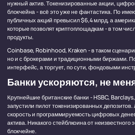
нужный актив. Токенизированные акции, цифро
блокчейна - всё это уже не фантастика. По и
публичных акций превысил $6,4 млрд, а америк
которые позволят криптоплощадкам - в том чис
продукты.
Coinbase, Robinhood, Kraken - в таком сценарии
но и с брокерами и традиционными биржами. П
интерфейс, а торгует, по сути, фондовыми инс
Банки ускоряются, не ме
Крупнейшие британские банки - HSBC, Barclays,
запустили пилот токенизированных депозитов. 
скорость и программируемость цифровых денег
актива. Никакого стейблкоина от неизвестного э
блокчейне.