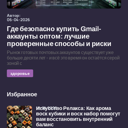
Автор:
06-04-2026
Где безопасно купить Gmail-
аккаунты оптом: лучшие
проверенные способы и риски
Рынок готовых почтовых аккаунтов существует уже
больше десяти лет - и всё это время он остаётся серой
зоной с
здоровье
Избранное
12-01-2026
Искусство Релакса: Как арома
воск кубики и воск набор помогут
вам восстановить внутренний
баланс