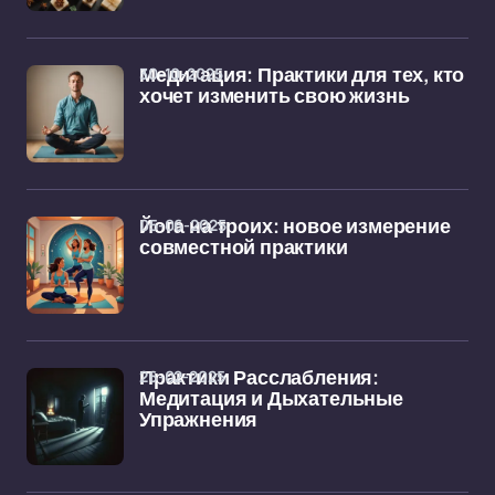
30-10-2025
Медитация: Практики для тех, кто
хочет изменить свою жизнь
05-06-2025
Йога на троих: новое измерение
совместной практики
26-02-2025
Практики Расслабления:
Медитация и Дыхательные
Упражнения