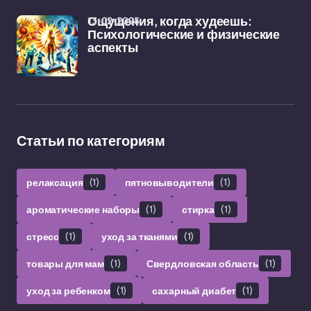
13-02-2025
Ощущения, когда худеешь:
Психологические и физические
аспекты
Статьи по категориям
релаксация
(1)
пятновыводители
(1)
ароматические наборы
(1)
стирка
(1)
стресс
(1)
уход за тканями
(1)
товары для мам
(1)
Свердловская область
(1)
уход за ребенком
(1)
сахарный диабет
(1)