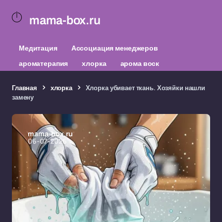
mama-box.ru
Медитация
Ассоциация менеджеров
ароматерапия
хлорка
арома воск
Главная
хлорка
Хлорка убивает ткань. Хозяйки нашли
замену
mama-box.ru
06-07-2026