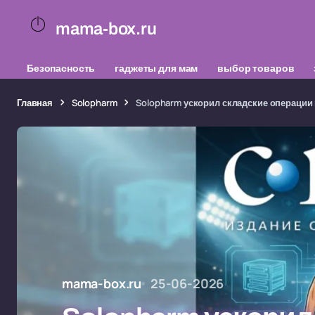
mama-box.ru
Безопасность
гаджеты для мам
выбор товаров
Главная
Solopharm
Solopharm ускорил складские операции
mama-box.ru
25-06-2026