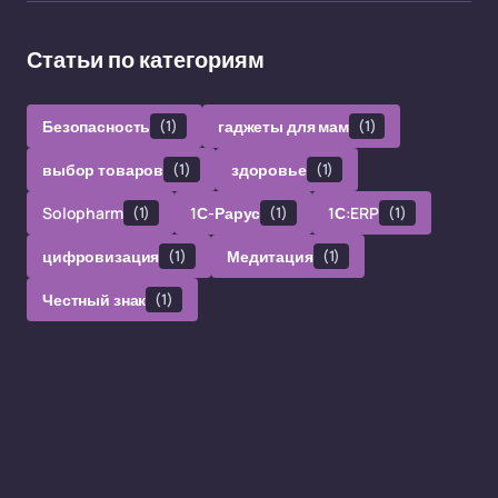
Статьи по категориям
Безопасность
(1)
гаджеты для мам
(1)
выбор товаров
(1)
здоровье
(1)
Solopharm
(1)
1С-Рарус
(1)
1С:ERP
(1)
цифровизация
(1)
Медитация
(1)
Честный знак
(1)