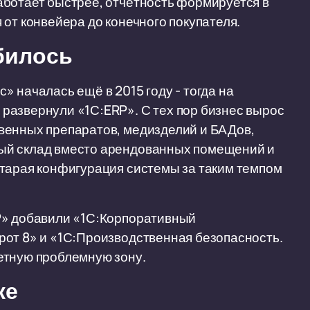
аботает быстрее, отчётность формируется в
от конвейера до конечного покупателя.
билось
 началась ещё в 2015 году - тогда на
развернули «1С:ERP». С тех пор бизнес вырос
венных препаратов, медизделий и БАДов,
ый склад вместо арендованных помещений и
Старая конфигурация системы за таким темпом
P» добавили «1С:Корпоративный
рот 8» и «1С:Производственная безопасность.
етную проблемную зону.
ке