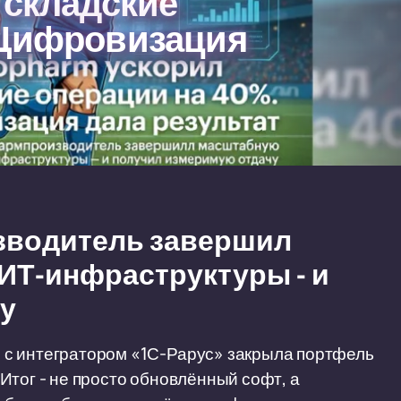
 складские
 Цифровизация
зводитель завершил
ИТ-инфраструктуры - и
у
 с интегратором «1С-Рарус» закрыла портфель
Итог - не просто обновлённый софт, а