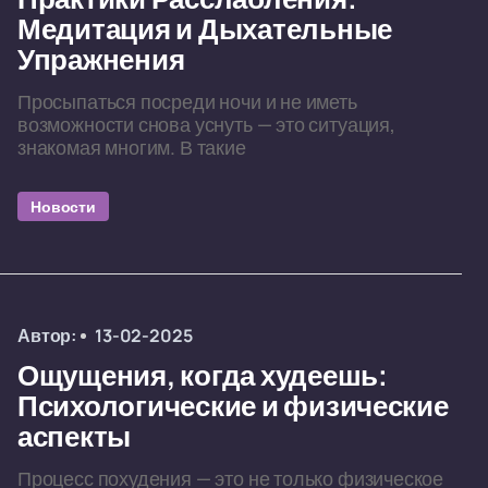
Медитация и Дыхательные
Упражнения
Просыпаться посреди ночи и не иметь
возможности снова уснуть — это ситуация,
знакомая многим. В такие
Новости
Автор:
13-02-2025
Ощущения, когда худеешь:
Психологические и физические
аспекты
Процесс похудения — это не только физическое